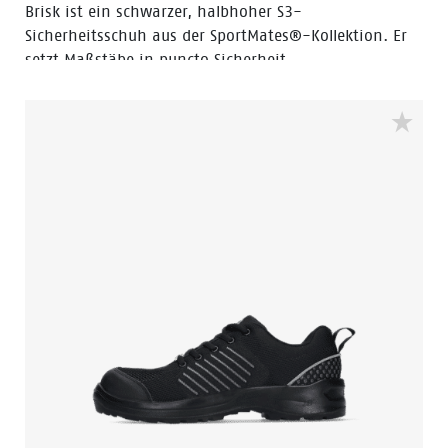
Brisk ist ein schwarzer, halbhoher S3-
Sicherheitsschuh aus der SportMates®-Kollektion. Er
setzt Maßstäbe in puncto Sicherheit,
Atmungsaktivität, Leichtigkeit und Design und ist
perfekt für Profis, die viel unterwegs sind. Eine weich
gepolsterte EVA-Zwischensohle bietet ein hohes Maß
an Aufpralldämpfung. In Kombination mit einem
Latexschaum-Fußbett, atmungsaktivem Mesh und
leichtem Obermaterial entsteht ein optimales Klima
im Schuh, das den ganzen Tag über für Komfort sorgt.