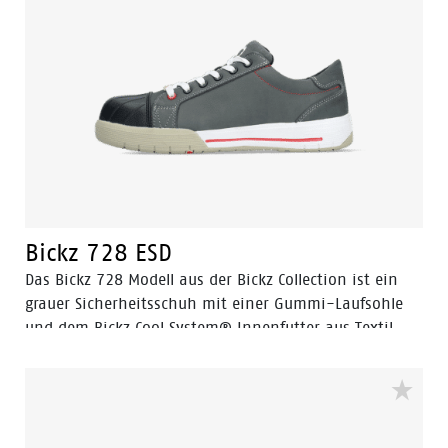
verhindert jedoch, dass scharfe Gegenstände mit
einem Durchmesser von bis zu 3 mm die Sohle
durchstechen. Schließlich ist der Sling auch bei
längerer Tragedauer sehr angenehm zu tragen. Mit
dem BOA®-Fit-System lässt sich in Sekundenschnelle
ein sicherer und fester Sitz erzielen. Einer der
Hauptvorteile ist die einfache Anpassung an sich
ändernde Umstände und Fußbedingungen während
des Arbeitstages. Komfort und Sicherheit ohne
Umstände.
Bickz 728 ESD
Das Bickz 728 Modell aus der Bickz Collection ist ein
grauer Sicherheitsschuh mit einer Gummi-Laufsohle
und dem Bickz Cool System® Innenfutter aus Textil.
Das Obermaterial besteht aus Nubukleder. Die
Sicherheitskappe besteht aus Kunststoff. Das Bickz 728
Modell ist ein Schuh in der Sicherheitskategorie S3 mit
durchtrittsicherer Kunststoffzwischensohle und
Gummi-Überkappe. Bickz 728 ist komplett metallfrei.