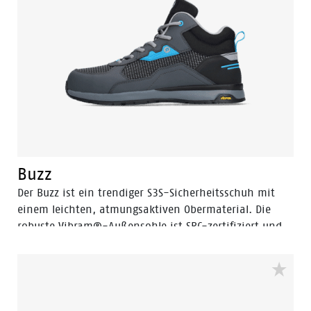
Radiance Buzz.
Buzz
Der Buzz ist ein trendiger S3S-Sicherheitsschuh mit
einem leichten, atmungsaktiven Obermaterial. Die
robuste Vibram®-Außensohle ist SRC-zertifiziert und
bietet optimalen Halt. Die robuste Vibram®-
Außensohle ist SR-zertifiziert und bietet optimalen
Halt. Die EVA-Zwischensohle ist mit der 3B-Motion-
Technologie von Bata ausgestattet, die bei jedem
Schritt für einen enormen Leistungsschub sorgt.