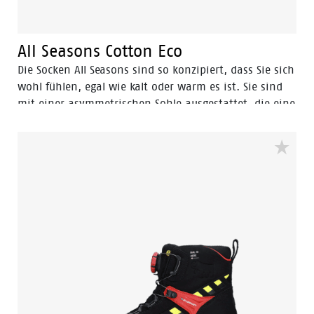
All Seasons Cotton Eco
Die Socken All Seasons sind so konzipiert, dass Sie sich
wohl fühlen, egal wie kalt oder warm es ist. Sie sind
mit einer asymmetrischen Sohle ausgestattet, die eine
bessere Verteilung der Last und eine natürliche
Handhabung der Abrollbewegung gewährleistet.
Darüber hinaus ist der Komfort durch die links und
rechts gestrickte Zehenform und die schützenden
Frottee-Zonen für Knöchel und Achillessehne optimal.