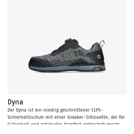
Dadurch wird Ermüdung vorgebeugt und der Komfort
während des gesamten Arbeitstags verlängert. Buzz ist
ein mittelhoch geschnittenes Modell, das zusätzlichen
Schutz vor seitlichen Stößen bietet. Es ist in den
Größen 35 bis 47 in einer Standardweite (W)
erhältlich. Eine niedrig geschnittene Version dieses
Modells ist der Radiance Pep.
Dyna
Der Dyna ist ein niedrig geschnittener S1PS-
Sicherheitsschuh mit einer Sneaker-Silhouette, der für
Sicherheit und optimalen Komfort entwickelt wurde.
Das Obermaterial besteht aus strapazierfähigem,