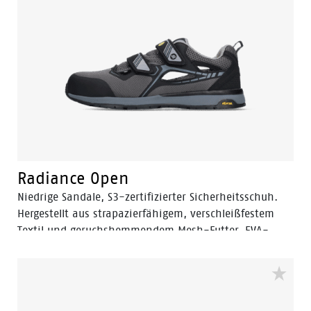
Boosting Base. Diese Technik gibt deinen Füßen bei
jedem Schritt einen enormen Kraftschub. Die
Zehenkappe besteht aus Verbundwerkstoff und der
flexguard® Anti-Penetrationseinsatz aus Kunststoff.
So sind Ihre Schuhe nicht nur gut geschützt, sondern
fühlen sich auch leichter und bequemer an. Der TPU-
Nasenschutz sorgt dafür, dass die Fit-Schuhe bei der
Arbeit weniger stark beschädigt werden. Diese
Sicherheitsschuhe überzeugen in den Bereichen
Automotive, Elektrizität und Logistik. Der Fit ist in den
Größen 35 bis 47 und der Breite W erhältlich.
Radiance Open
Niedrige Sandale, S3-zertifizierter Sicherheitsschuh.
Hergestellt aus strapazierfähigem, verschleißfestem
Textil und geruchshemmendem Mesh-Futter. EVA-
Zwischensohle, Vibram-Gummi-Außensohle und
Klettverschluss.