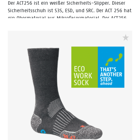
Der ACT256 ist ein weißer Sicherheits-Slipper. Dieser
Sicherheitsschuh ist S3S, ESD, und SRC. Der ACT 256 hat
ein Obermaterial aus Mikrofasermaterial. Der ACT256
ist ein hochwertiger Sicherheitsschuh, der in den
Niederlanden hergestellt wird. Die Stahlkappe schützt
die Füße vor schweren und gefährlichen
herabfallenden Gegenständen. Die heizölbeständige
Laufsohle in Verbindung mit dem wasserabweisenden
Obermaterial sorgt dafür, dass Ihre Füße während des
gesamten Arbeitstages trocken und sicher bleiben.
durchgeführt mit Leitergriff. Der ACT256 ist ideal für
den Einsatz in der Chemie-, Lebensmittel- und
Elektronikindustrie, in der Leichtindustrie, in der
Landwirtschaft und im Logistikbereich.