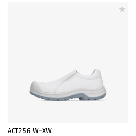
abriebfestem Textil. Die robuste Vibram®-Außensohle
ist SR-zertifiziert und bietet optimalen Halt. Das Boa®
Fit System ermöglicht eine schnelle und sichere
Passform. Die EVA-Zwischensohle ist mit der 3B-
Motion-Technologie von Bata ausgestattet, die bei
jedem Schritt für einen enormen Leistungsschub sorgt.
Dadurch wird Ermüdung vorgebeugt und der Komfort
während des gesamten Arbeitstags verlängert. Dyna
ist in den Größen 35 bis 47 in einer Standardbreite
(W) erhältlich.
ACT256 W-XW