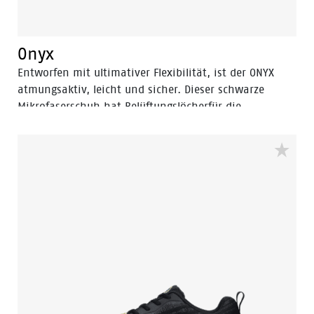
Onyx
Entworfen mit ultimativer Flexibilität, ist der ONYX
atmungsaktiv, leicht und sicher. Dieser schwarze
Mikrofaserschuh hat Belüftungslöcherfür die
besteAtmungsaktivität und dank der Odor Control
keine Schweißfüße. Der Schuh istmit einer
Sicherheitsüberkappe aus Aluminium und
einerFlexGuard-Sohle mit Durchtrittswiderstand
ausgestattet, um Ihre Füße zu schützen. Die Rebound-
PU-Sohle sorgt für außergewöhnliche Stoßdämpfung
und bequemen Sitz durch die POLIYOU-Einlegesohle.