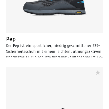
Pep
Der Pep ist ein sportlicher, niedrig geschnittener S3S-
Sicherheitsschuh mit einem leichten, atmungsaktiven
Obermaterial. Die robuste Vibram®-Außensohle ist SR-
zertifiziert und bietet optimalen Halt. Die EVA-
Zwischensohle ist mit der 3B-Motion-Technologie von
Bata ausgestattet, die bei jedem Schritt für einen
enormen Leistungsschub sorgt. Dadurch wird
Ermüdung vorgebeugt und der Komfort während des
gesamten Arbeitstags verlängert. Pep ist in den
Größen 35 bis 47 in Standardbreite (W) erhältlich.
Eine mittelhohe Version dieses Modells ist der