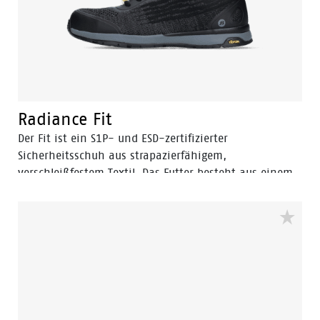
Radiance Fit
Der Fit ist ein S1P- und ESD-zertifizierter
Sicherheitsschuh aus strapazierfähigem,
verschleißfestem Textil. Das Futter besteht aus einem
leichten und strapazierfähigen Mesh und die Laufsohle
aus Gummi. Der Sicherheitsschuh ist SRC-zertifiziert,
was bedeutet, dass die Sohle höchste Rutschfestigkeit
auf rutschigen Böden und Oberflächen bietet. Die
Vibram Laufsohle in Kombination mit einer EVA
Mittel- und Einlegesohle sorgt dafür, dass Sie den
ganzen Tag bequem arbeiten können. Die Mittelsohle
hat die 3B-Motion-Technologie namens: Bata's