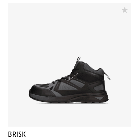
Sicherheitskappe besteht aus Kunststoff. Das Bickz 731
Modell ist ein Schuh in der Sicherheitskategorie S3 mit
durchtrittsicherer Kunststoffzwischensohle mit
Gummi-Überkappe. Bickz 731 ist komplett metallfrei.
BRISK