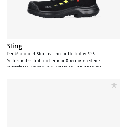
Sling
Der Mammoet Sling ist ein mittelhoher S3S-
Sicherheitsschuh mit einem Obermaterial aus
Mikrofaser. Sowohl die Zwischen- als auch die
Laufsohle bestehen aus PU, einem Material mit hoher
Stoßdämpfung. Dies sorgt für Komfort und beugt
Ermüdung während des Arbeitstages vor. Ein
Sicherheitsmerkmal, das ebenfalls zu Ihrem Komfort
beiträgt, ist die Aluminium-Zehenschutzkappe. Sie
bietet einen Aufprallschutz, der dem einer Stahlkappe
entspricht, ist aber leichter. Ebenso ist die
durchtrittsichere FlexGuard®-Einlage nicht aus Metall,