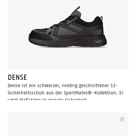
DENSE
Dense ist ein schwarzer, niedrig geschnittener S3-
Sicherheitsschuh aus der SportMates®-Kollektion. Er
setzt Maßstäbe in puncto Sicherheit,
Atmungsaktivität, Leichtigkeit und Design und ist
perfekt für Profis, die viel unterwegs sind. Eine weich
gepolsterte EVA-Zwischensohle bietet ein hohes Maß
an Aufpralldämpfung. In Kombination mit einem