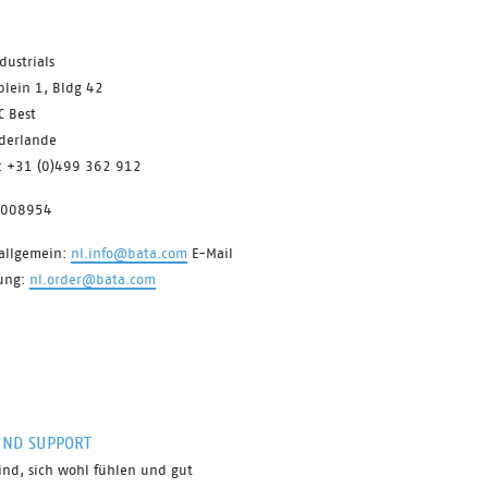
dustrials
plein 1, Bldg 42
C Best
ederlande
n: +31 (0)499 362 912
7008954
 allgemein:
nl.info@bata.com
E-Mail
lung:
nl.order@bata.com
UND SUPPORT
ind, sich
wohl fühlen
und gut