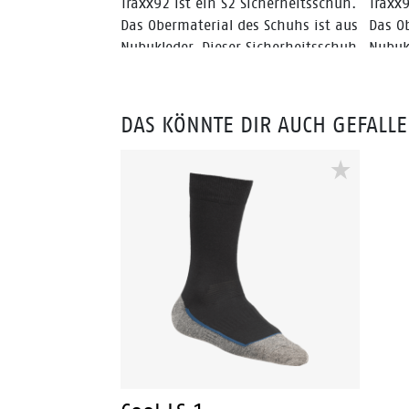
Traxx92 ist ein S2 Sicherheitsschuh.
Traxx9
Das Obermaterial des Schuhs ist aus
Das O
Nubukleder. Dieser Sicherheitsschuh
Nubuk
hat eine QuattroTech®-TPU-Sohle,
hat e
eine Stahlkappe und ein Bata
eine 
VentAir®-Innenfutter.
VentA
DAS KÖNNTE DIR AUCH GEFALL