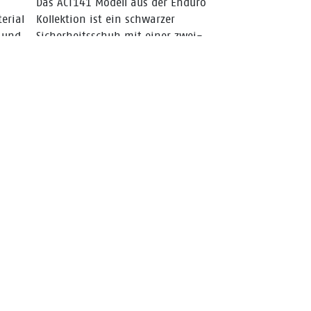
Das ACT141 Modell aus der Enduro
erial
Kollektion ist ein schwarzer
 und
Sicherheitsschuh mit einer zwei-
.
densitäten PU-PU-Laufsohle und
ine
dem Bata Cool Comfort®
Innenfutter aus Textil. Das
ere
Obermaterial besteht aus
ein
Nubukleder. Die Sicherheitskappe
besteht aus Stahl. Das ACT141
Modell ist ein Schuh in der
Sicherheitskategorie S3 mit
durchtrittssicherer Einlage aus
Stahl, PU-Überkappe und ESD.