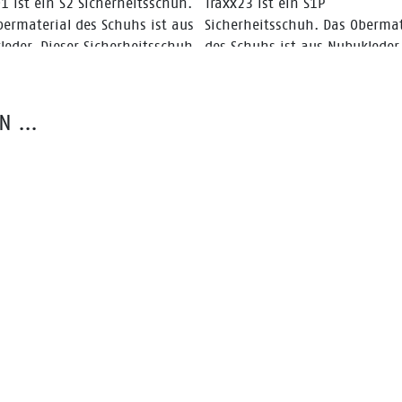
1 ist ein S2 Sicherheitsschuh.
Traxx23 ist ein S1P
bermaterial des Schuhs ist aus
Sicherheitsschuh. Das Obermat
leder. Dieser Sicherheitsschuh
des Schuhs ist aus Nubukleder
ine QuattroTech®-TPU-Sohle,
atmungsaktivem Nylongewebe
Stahlkappe und ein Bata
Dieser Sicherheitsschuh hat e
ir®-Innenfutter.
QuattroTech®-TPU-Sohle, eine
EN …
Stahlkappe, eine durchtritsich
Zwischensohle aus Stahl und 
Bata VentAir®-Innenfutter.