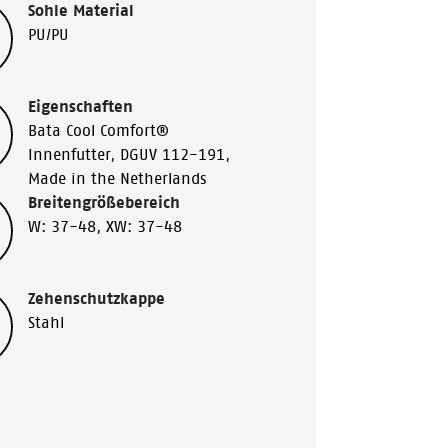
Sohle Material
PU/PU
Eigenschaften
Bata Cool Comfort®
Innenfutter
,
DGUV 112-191
,
Made in the Netherlands
Breitengrößebereich
W: 37-48
,
XW: 37-48
Zehenschutzkappe
Stahl