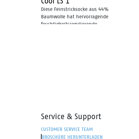
Cool LS 1
Diese Feinstricksocke aus 44%
Baumwolle hat hervorragende
feuchtigkeitsregulierende
Eigenschaften, die dafür sorgen,
dass Ihre Füße erfreulich kühl,
frisch und fi t bleiben.
Service & Support
CUSTOMER SERVICE TEAM
BROSCHÜRE HERUNTERLADEN