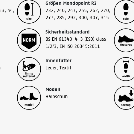
Gröβen Mondopoint R2
43
,
44
,
232
,
240
,
247
,
255
,
262
,
270
,
277
,
285
,
292
,
300
,
307
,
315
Sicherheitsstandard
BS EN 61340-4-3 (ESD) class
1/2/3
,
EN ISO 20345:2011
Innenfutter
h
Leder
,
Textil
Modell
Halbschuh