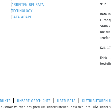
ARBEITEN BEI BATA
912
TECHNOLOGY
Bata In
BATA ADAPT
Europa
5684 Z
Die Ni
Telefo
KvK: 1
E-Mail
bestel
DUKTE
UNSERE GESCHICHTE
ÜBER BATA
DISTRIBUTOREN 
ndustrials
wurden
designed
um sicherzustellen, dass sich Ihre Füße sicher s