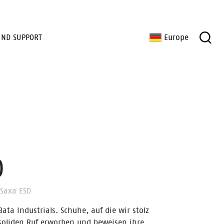
UND SUPPORT
Europe
D
Saxa ESD
Bata Industrials. Schuhe, auf die wir stolz
 soliden Ruf erworben und beweisen ihre