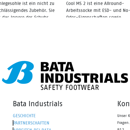
 47 in einer Standardbreite
nlegesohle ist ein nicht zu
niedrig geschnittene Version d
Cool MS 2 ist eine Allround-
hältlich.
chlässigendes Zubehör. Sie
Modells ist der Radiance Pep.
Arbeitssocke mit ESD- und No
 das Innere des Schuhs
Odor-Eigenschaften sowie
, verhindert das Schwitzen,
speziellen Belüftungskanälen f
 das Fußgewölbe neu und
optimal kühle und frische Füß
 einen einzigartigen
mfort, indem sie Stöße
biert. Außerdem verlängert sie
ebensdauer Ihrer Schuhe.
Bata Industrials
Kon
GESCHICHTE
Unser K
PARTNERSCHAFTEN
Fragen.
912