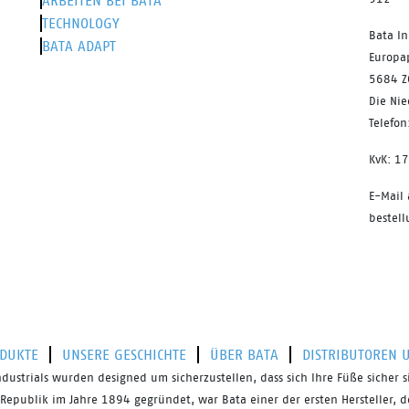
ARBEITEN BEI BATA
TECHNOLOGY
Bata In
BATA ADAPT
Europa
5684 Z
Die Ni
Telefo
KvK: 1
E-Mail
bestel
DUKTE
UNSERE GESCHICHTE
ÜBER BATA
DISTRIBUTOREN 
ndustrials
wurden
designed
um sicherzustellen, dass sich Ihre Füße sicher s
 Republik im Jahre 1894 gegründet, war Bata einer der ersten Hersteller, d