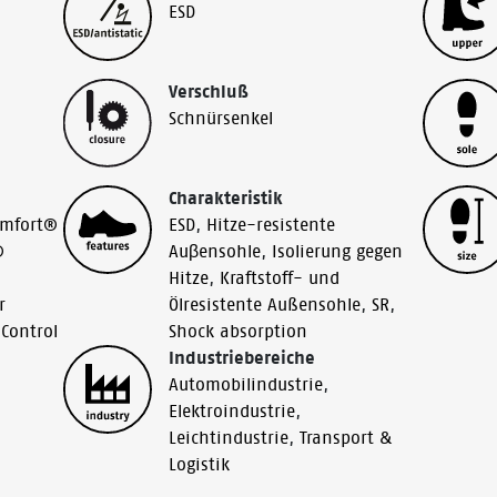
ESD
Verschluß
Schnürsenkel
Charakteristik
omfort®
ESD
,
Hitze-resistente
®
Auβensohle
,
Isolierung gegen
Hitze
,
Kraftstoff- und
r
Ölresistente Außensohle
,
SR
,
 Control
Shock absorption
Industriebereiche
Automobilindustrie
,
Elektroindustrie
,
Leichtindustrie
,
Transport &
Logistik