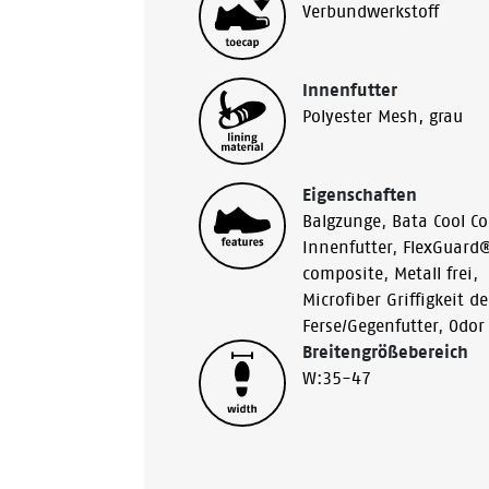
Verbundwerkstoff
Innenfutter
Polyester Mesh, grau
Eigenschaften
Balgzunge
,
Bata Cool C
Innenfutter
,
FlexGuard
composite
,
Metall frei
,
Microfiber Griffigkeit de
Ferse/Gegenfutter
,
Odor
Breitengrößebereich
W:35-47