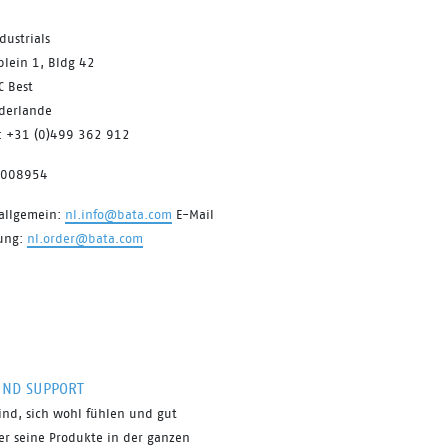
3 mm die Sohle durchstechen.
dustrials
Schließlich ist der Sling auch bei
plein 1, Bldg 42
längerer Tragedauer sehr angenehm
C Best
zu tragen. Mit dem BOA®-Fit-
ederlande
System lässt sich in
n: +31 (0)499 362 912
Sekundenschnelle ein sicherer und
fester Sitz erzielen. Einer der
7008954
Hauptvorteile ist die einfache
Anpassung an sich ändernde
 allgemein:
nl.info@bata.com
E-Mail
Umstände und Fußbedingungen
lung:
nl.order@bata.com
während des Arbeitstages. Komfort
und Sicherheit ohne Umstände.
UND SUPPORT
ind, sich
wohl fühlen
und gut
er seine Produkte in der ganzen