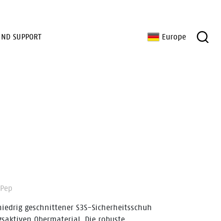
UND SUPPORT
Europe
Pep
 niedrig geschnittener S3S-Sicherheitsschuh
saktiven Obermaterial. Die robuste