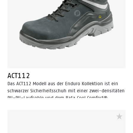
werden. Sie bietet Sicherheit und Leistung zu einem
Preis, der in der Branche seinesgleichen sucht. Für die
Eagle-Kollektion verwenden wir eine PU-Laufsohle mit
geringerer Dichte und einem leichteren Gewicht mit
guter SRC-Rutschfestigkeit. Um zu verhindern, dass die
Füße müde werden, verwenden wir in der Laufsohle
das Easy-Rolling-System®, eine subtile Anpassung
mit großen Konsequenzen. Durch die Vorformung der
Fußvorderseite wird die natürliche Bewegung des
Fußes optimal unterstützt.
ACT112
Das ACT112 Modell aus der Enduro Kollektion ist ein
schwarzer Sicherheitsschuh mit einer zwei-densitäten
PU-PU-Laufsohle und dem Bata Cool Comfort®
Innenfutter aus Textil. Das Obermaterial besteht aus
Nubukleder. Die Sicherheitskappe besteht aus Stahl.
Das ACT112 Modell ist ein Schuh in der
Sicherheitskategorie S3 mit durchtrittssicherer Einlage