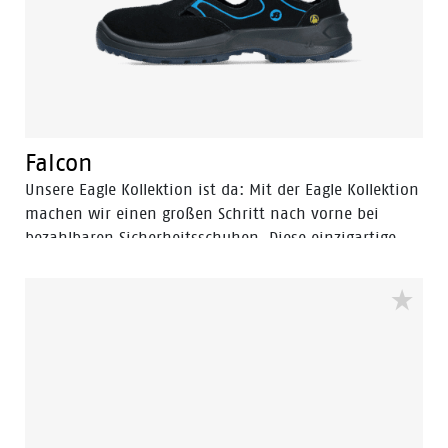
Falcon
Unsere Eagle Kollektion ist da: Mit der Eagle Kollektion
machen wir einen großen Schritt nach vorne bei
bezahlbaren Sicherheitsschuhen. Diese einzigartige
Kollektion wurde entwickelt, um höchste Sicherheit,
Komfort und Design zum einem extrem
wettbewerbsfähigen Preis zu bieten. Der Komfort ist in
dieser Preisklasse beispiellos. Neben dem geringen
Gewicht – ein Paar Eagle ist rund 100 Gramm leichter
als sein Vorgänger – bietet das neue (PU-geschäumte)
OrthoLite-Fußbett ein angenehmes und weiches
Tragegefühl. Dies, kombiniert mit einer PU-Außensohle