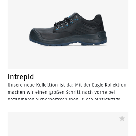
mit geringerer Dichte, maximiert Stabilität und Grip.
Zusammen mit der innovativen Flex-Technologie und
der hervorragenden Stoßdämpfung erfüllen diese
Schuhe Ihre Erwartungen in jeder Hinsicht.
Intrepid
Unsere neue Kollektion ist da: Mit der Eagle Kollektion
machen wir einen großen Schritt nach vorne bei
bezahlbaren Sicherheitsschuhen. Diese einzigartige
Kollektion wurde entwickelt, um höchste Sicherheit,
Komfort und Design zum wettbewerbsfähigsten Preis
zu bieten. Die Eagle Kollektion bietet eine Vielzahl von
Schuhtypen. Jedes Paar hat die neu entwickelte
Laufsohle mit dem Easy Rolling System® und dem