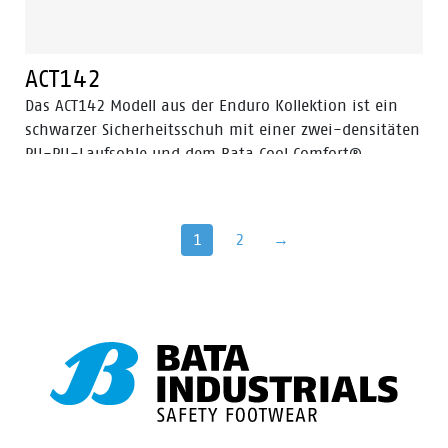
ACT142
Das ACT142 Modell aus der Enduro Kollektion ist ein
schwarzer Sicherheitsschuh mit einer zwei-densitäten
PU-PU-Laufsohle und dem Bata Cool Comfort®
Innenfutter aus Textil. Das Obermaterial besteht aus
Nubukleder. Die Sicherheitskappe besteht aus Stahl.
Das ACT142 Modell ist ein Schuh in der
1
2
→
Sicherheitskategorie S3 mit durchtrittssicherer Einlage
aus Stahl, PU-Überkappe und ESD.