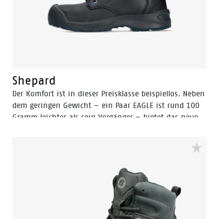
Shepard
Der Komfort ist in dieser Preisklasse beispiellos. Neben
dem geringen Gewicht – ein Paar EAGLE ist rund 100
Gramm leichter als sein Vorgänger – bietet das neue
(PU-geschäumte) OrthoLite-Fußbett ein angenehmes
und weiches Tragegefühl. Dies, kombiniert mit einer
PU-Außensohle mit geringerer Dichte, maximiert
Stabilität und Grip. Zusammen mit der innovativen
Flex-Technologie und der hervorragenden
Stoßdämpfung erfüllen diese Schuhe Ihre Erwartungen
in jeder Hinsicht. Die EAGLE-Kollektion wurde
entwickelt, um den hohen Standards gerecht zu