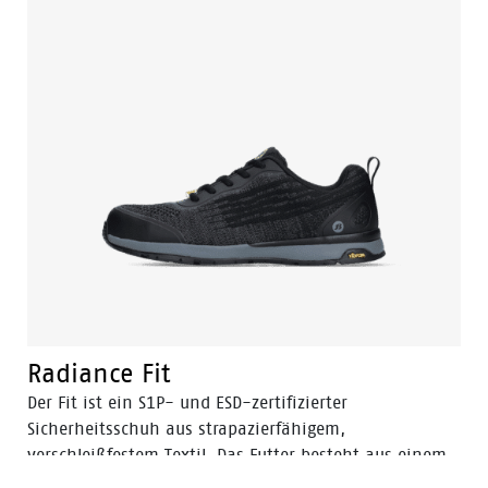
genialen Tunnelsystem® sowie einem Premium-
Fußbett. Das Obermaterial besteht aus dem besten
Obermaterial und das Design des Schuhs ist
bescheiden, aber trendy. Die Eagle Kollektion wurde
entwickelt, um den hohen Standards gerecht zu
werden. Sie bietet Sicherheit und Leistung zu einem
Preis, der in der Branche seinesgleichen sucht.
Radiance Fit
Der Fit ist ein S1P- und ESD-zertifizierter
Sicherheitsschuh aus strapazierfähigem,
verschleißfestem Textil. Das Futter besteht aus einem
leichten und strapazierfähigen Mesh und die Laufsohle