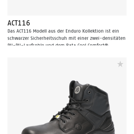
ACT116
Das ACT116 Modell aus der Enduro Kollektion ist ein
schwarzer Sicherheitsschuh mit einer zwei-densitäten
PU-PU-Laufsohle und dem Bata Cool Comfort®
Innenfutter aus Textil. Das Obermaterial besteht aus
Vollnarbenleder. Die Sicherheitskappe besteht aus
Stahl. Das ACT116 Modell ist ein Schuh in der
Sicherheitskategorie S3 mit durchtrittssicherer Einlage
aus Stahl und ESD.