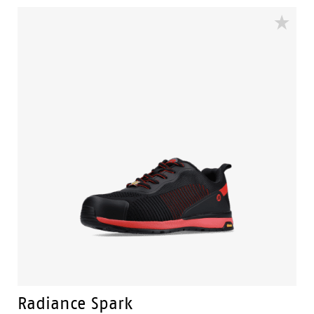
aus Gummi. Der Sicherheitsschuh ist SRC-zertifiziert,
was bedeutet, dass die Sohle höchste Rutschfestigkeit
auf rutschigen Böden und Oberflächen bietet. Die
Vibram Laufsohle in Kombination mit einer EVA
Mittel- und Einlegesohle sorgt dafür, dass Sie den
ganzen Tag bequem arbeiten können. Die Mittelsohle
hat die 3B-Motion-Technologie namens: Bata's
Boosting Base. Diese Technik gibt deinen Füßen bei
jedem Schritt einen enormen Kraftschub. Die
Zehenkappe besteht aus Verbundwerkstoff und der
flexguard® Anti-Penetrationseinsatz aus Kunststoff.
So sind Ihre Schuhe nicht nur gut geschützt, sondern
fühlen sich auch leichter und bequemer an. Der TPU-
Nasenschutz sorgt dafür, dass die Fit-Schuhe bei der
Arbeit weniger stark beschädigt werden. Diese
Sicherheitsschuhe überzeugen in den Bereichen
Automotive, Elektrizität und Logistik. Der Fit ist in den
Größen 35 bis 47 und der Breite W erhältlich.
Radiance Spark