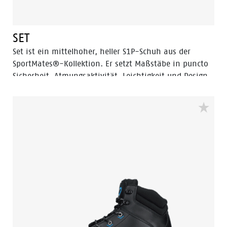
SET
Set ist ein mittelhoher, heller S1P-Schuh aus der
SportMates®-Kollektion. Er setzt Maßstäbe in puncto
Sicherheit, Atmungsaktivität, Leichtigkeit und Design
und ist perfekt für Profis, die viel unterwegs sind. Eine
weich gepolsterte EVA-Zwischensohle bietet ein hohes
Maß an Aufpralldämpfung. In Kombination mit einem
Latexschaum-Fußbett, atmungsaktivem Mesh und
leichtem Obermaterial entsteht ein optimales Klima
im Schuh, das den ganzen Tag über für Komfort sorgt.