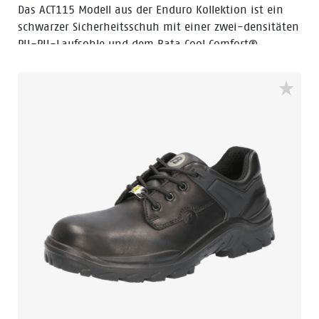
Das ACT115 Modell aus der Enduro Kollektion ist ein
schwarzer Sicherheitsschuh mit einer zwei-densitäten
PU-PU-Laufsohle und dem Bata Cool Comfort®
Innenfutter aus Textil. Das Obermaterial besteht aus
Vollnarbenleder. Die Sicherheitskappe besteht aus
Stahl. Das ACT115 Modell ist ein Schuh in der
Sicherheitskategorie S3 mit durchtrittssicherer Einlage
aus Stahl und PU-Überkappe.