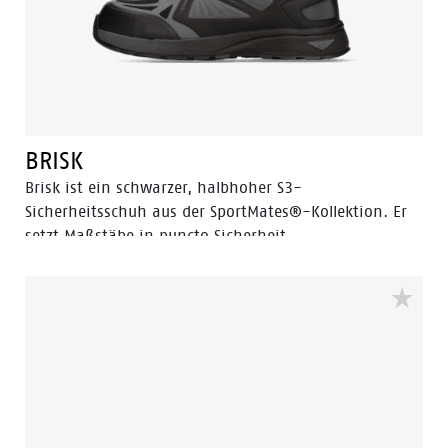
BRISK
Brisk ist ein schwarzer, halbhoher S3-
Sicherheitsschuh aus der SportMates®-Kollektion. Er
setzt Maßstäbe in puncto Sicherheit,
Atmungsaktivität, Leichtigkeit und Design und ist
perfekt für Profis, die viel unterwegs sind. Eine weich
gepolsterte EVA-Zwischensohle bietet ein hohes Maß
an Aufpralldämpfung. In Kombination mit einem
Latexschaum-Fußbett, atmungsaktivem Mesh und
leichtem Obermaterial entsteht ein optimales Klima
im Schuh, das den ganzen Tag über für Komfort sorgt.