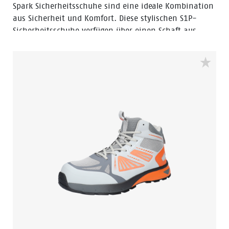
Spark Sicherheitsschuhe sind eine ideale Kombination
aus Sicherheit und Komfort. Diese stylischen S1P-
Sicherheitsschuhe verfügen über einen Schaft aus
einem verschleißfesten Textil. Da die Spark ESD
zertifiziert ist, können diese Schuhe an elektronisch
empfindlichen Arbeitsplätzen getragen werden. Die
Vibram Laufsohle in Kombination mit dem EVA
zwischen und der Einlegesohle sorgt dafür, dass Sie
den ganzen Tag bequem arbeiten können. Die 3B-
Motion-Technologie in der Zwischensohle: genannt:
Die Boosting Base von Bata gibt Ihren Füßen mit
jedem Schritt einen riesigen Leistungsschub. Die
zusammengesetzte Zehenkappe und der Anti-
Penetrationseinsatz aus flexguard®-Kunststoff
schützen Ihre Füße vor herabfallenden und scharfen
Gegenständen. Der stylische Spark ist in Größen
erhältlich: 35 bis 47 und Breite W.