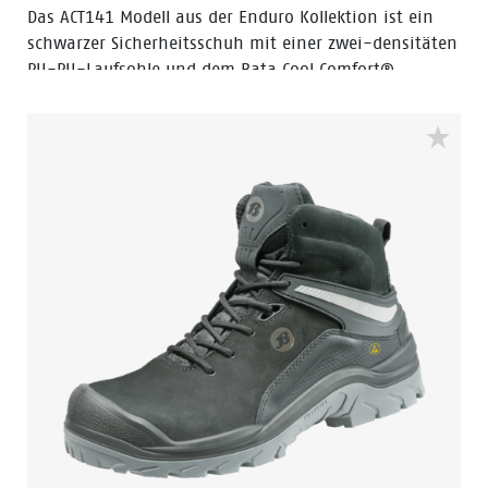
Das ACT141 Modell aus der Enduro Kollektion ist ein
schwarzer Sicherheitsschuh mit einer zwei-densitäten
PU-PU-Laufsohle und dem Bata Cool Comfort®
Innenfutter aus Textil. Das Obermaterial besteht aus
Nubukleder. Die Sicherheitskappe besteht aus Stahl.
Das ACT141 Modell ist ein Schuh in der
Sicherheitskategorie S3 mit durchtrittssicherer Einlage
aus Stahl, PU-Überkappe und ESD.