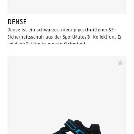
DENSE
Dense ist ein schwarzer, niedrig geschnittener S3-
Sicherheitsschuh aus der SportMates®-Kollektion. Er
setzt Maßstäbe in puncto Sicherheit,
Atmungsaktivität, Leichtigkeit und Design und ist
perfekt für Profis, die viel unterwegs sind. Eine weich
gepolsterte EVA-Zwischensohle bietet ein hohes Maß
an Aufpralldämpfung. In Kombination mit einem
Latexschaum-Fußbett, atmungsaktivem Mesh und
leichtem Obermaterial entsteht ein optimales Klima
im Schuh, das den ganzen Tag über für Komfort sorgt.