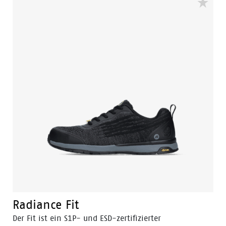
empfindlichen Arbeitsplätzen getragen werden. Die
Vibram Laufsohle in Kombination mit dem EVA
zwischen und der Einlegesohle sorgt dafür, dass Sie
den ganzen Tag bequem arbeiten können. Die 3B-
Motion-Technologie in der Zwischensohle: genannt:
Die Boosting Base von Bata gibt Ihren Füßen mit
jedem Schritt einen riesigen Leistungsschub. Die
zusammengesetzte Zehenkappe und der Anti-
Penetrationseinsatz aus flexguard®-Kunststoff
schützen Ihre Füße vor herabfallenden und scharfen
Gegenständen. Der stylische Spark ist in Größen
erhältlich: 35 bis 47 und Breite W.
Radiance Fit
Der Fit ist ein S1P- und ESD-zertifizierter