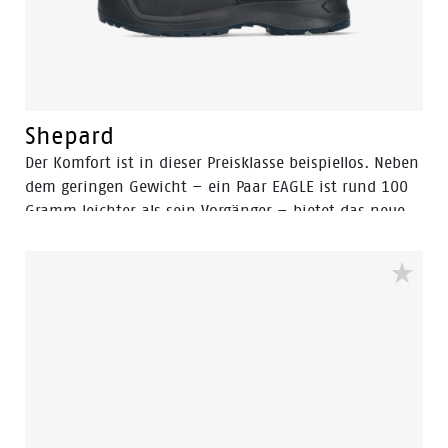
Shepard
Der Komfort ist in dieser Preisklasse beispiellos. Neben
dem geringen Gewicht – ein Paar EAGLE ist rund 100
Gramm leichter als sein Vorgänger – bietet das neue
(PU-geschäumte) OrthoLite-Fußbett ein angenehmes
und weiches Tragegefühl. Dies, kombiniert mit einer
PU-Außensohle mit geringerer Dichte, maximiert
Stabilität und Grip. Zusammen mit der innovativen
Flex-Technologie und der hervorragenden
Stoßdämpfung erfüllen diese Schuhe Ihre Erwartungen
in jeder Hinsicht. Die EAGLE-Kollektion wurde
entwickelt, um den hohen Standards gerecht zu
werden. Sie bietet Sicherheit und Leistung zu einem