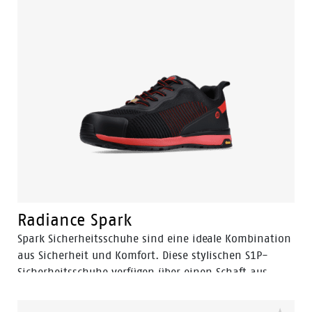
Fußbett. Das Obermaterial besteht aus dem besten
Obermaterial und das Design des Schuhs ist
bescheiden, aber trendy. Die Eagle Kollektion wurde
entwickelt, um den hohen Standards gerecht zu
werden. Sie bietet Sicherheit und Leistung zu einem
Preis, der in der Branche seinesgleichen sucht.
Radiance Spark
Spark Sicherheitsschuhe sind eine ideale Kombination
aus Sicherheit und Komfort. Diese stylischen S1P-
Sicherheitsschuhe verfügen über einen Schaft aus
einem verschleißfesten Textil. Da die Spark ESD
zertifiziert ist, können diese Schuhe an elektronisch