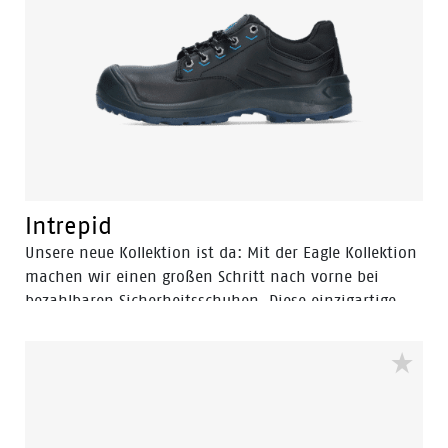
Preis, der in der Branche seinesgleichen sucht. Für die
Eagle-Kollektion verwenden wir eine PU-Laufsohle mit
geringerer Dichte und einem leichteren Gewicht mit
guter SRC-Rutschfestigkeit. Um zu verhindern, dass die
Füße müde werden, verwenden wir in der Laufsohle
das Easy-Rolling-System®, eine subtile Anpassung
mit großen Konsequenzen. Durch die Vorformung der
Fußvorderseite wird die natürliche Bewegung des
Fußes optimal unterstützt.
Intrepid
Unsere neue Kollektion ist da: Mit der Eagle Kollektion
machen wir einen großen Schritt nach vorne bei
bezahlbaren Sicherheitsschuhen. Diese einzigartige
Kollektion wurde entwickelt, um höchste Sicherheit,
Komfort und Design zum wettbewerbsfähigsten Preis
zu bieten. Die Eagle Kollektion bietet eine Vielzahl von
Schuhtypen. Jedes Paar hat die neu entwickelte
Laufsohle mit dem Easy Rolling System® und dem
genialen Tunnelsystem® sowie einem Premium-