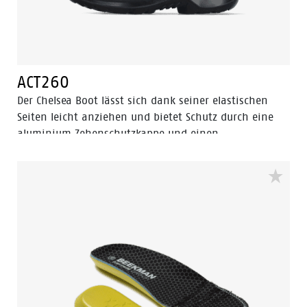
Automotive, Elektrizität und Logistik. Der Fit ist in den
Größen 35 bis 47 und der Breite W erhältlich.
ACT260
Der Chelsea Boot lässt sich dank seiner elastischen
Seiten leicht anziehen und bietet Schutz durch eine
aluminium Zehenschutzkappe und einen
nichtmetallischen FlexGuard® Perforationsfester
Einsatz. Die Walkline® 3.0-Technologie und
Stützsysteme sorgen für Komfort und machen ihn
perfekt für Arbeit und Freizeit.