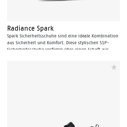
Radiance Spark
Spark Sicherheitsschuhe sind eine ideale Kombination
aus Sicherheit und Komfort. Diese stylischen S1P-
Sicherheitsschuhe verfügen über einen Schaft aus
einem verschleißfesten Textil. Da die Spark ESD
zertifiziert ist, können diese Schuhe an elektronisch
empfindlichen Arbeitsplätzen getragen werden. Die
Vibram Laufsohle in Kombination mit dem EVA
zwischen und der Einlegesohle sorgt dafür, dass Sie
den ganzen Tag bequem arbeiten können. Die 3B-
Motion-Technologie in der Zwischensohle: genannt:
Die Boosting Base von Bata gibt Ihren Füßen mit
jedem Schritt einen riesigen Leistungsschub. Die
zusammengesetzte Zehenkappe und der Anti-
Penetrationseinsatz aus flexguard®-Kunststoff