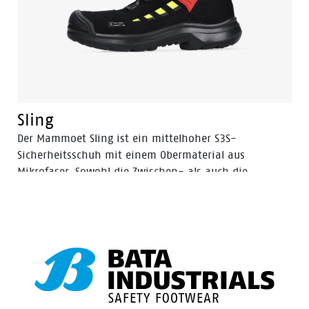
Sling
Der Mammoet Sling ist ein mittelhoher S3S-
Sicherheitsschuh mit einem Obermaterial aus
Mikrofaser. Sowohl die Zwischen- als auch die
Laufsohle bestehen aus PU, einem Material mit hoher
Stoßdämpfung. Dies sorgt für Komfort und beugt
Ermüdung während des Arbeitstages vor. Ein
Sicherheitsmerkmal, das ebenfalls zu Ihrem Komfort
beiträgt, ist die Aluminium-Zehenschutzkappe. Sie
bietet einen Aufprallschutz, der dem einer Stahlkappe
entspricht, ist aber leichter. Ebenso ist die
durchtrittsichere FlexGuard®-Einlage nicht aus Metall,