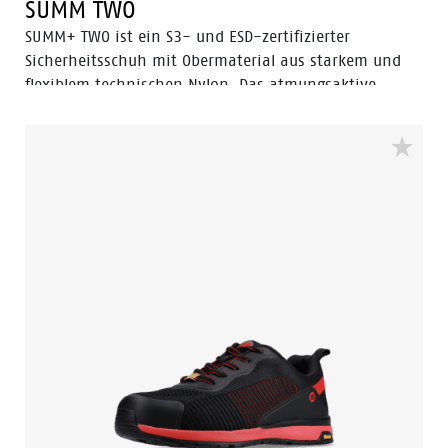
SUMM TWO
SUMM+ TWO ist ein S3- und ESD-zertifizierter
Sicherheitsschuh mit Obermaterial aus starkem und
flexiblem technischen Nylon. Das atmungsaktive
Mesh-Innenfutter und Odor Control halten die Füße
frisch. SUMM+ TWO ist mit einer Zehenschutzkappe aus
Aluminium und einer durchtrittsicheren Einlage aus
FlexGuard® Kunststoff für höchste Sicherheit
ausgestattet. Die PU/TPU-Sohle bietet die höchste SRC-
Rutschfestigkeit. Die Technologie offenbart sich bei
genauerem Hinsehen: Die vergrößerte Profiloberfläche
der PU/TPU-Sohle sorgt für eine optimale
Rutschfestigkeit, der abgewinkelte Absatz bietet hohe
Stabilität im Einsatz und verleiht dem Schuh einen
sportlichen Look. Ausgestattet mit unserer Premium
Fit-Einlegesohle für zusätzlichen Komfort,
Stoßdämpfung und Stabilität. Sicherheit + Haltbarkeit
+ Bequemlichkeit + Style = die SUMME (SUMM) von
allem, was Ihr Sicherheitsschuh braucht.