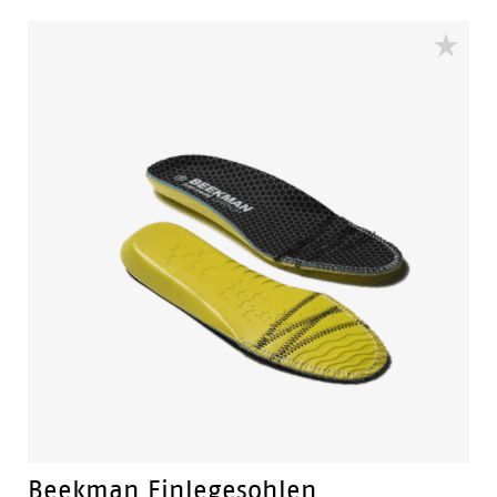
nichtmetallischen FlexGuard® Perforationsfester
Einsatz. Die Walkline® 3.0-Technologie und
Stützsysteme sorgen für Komfort und machen ihn
perfekt für Arbeit und Freizeit.
Beekman Einlegesohlen