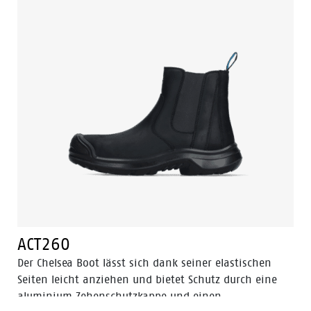
hat die 3B-Motion-Technologie namens: Bata's
Boosting Base. Diese Technik gibt deinen Füßen bei
jedem Schritt einen enormen Kraftschub. Die
Zehenkappe besteht aus Verbundwerkstoff und der
flexguard® Anti-Penetrationseinsatz aus Kunststoff.
So sind Ihre Schuhe nicht nur gut geschützt, sondern
fühlen sich auch leichter und bequemer an. Der TPU-
Nasenschutz sorgt dafür, dass die Fit-Schuhe bei der
Arbeit weniger stark beschädigt werden. Diese
Sicherheitsschuhe überzeugen in den Bereichen
Automotive, Elektrizität und Logistik. Der Fit ist in den
Größen 35 bis 47 und der Breite W erhältlich.
ACT260
Der Chelsea Boot lässt sich dank seiner elastischen
Seiten leicht anziehen und bietet Schutz durch eine
aluminium Zehenschutzkappe und einen