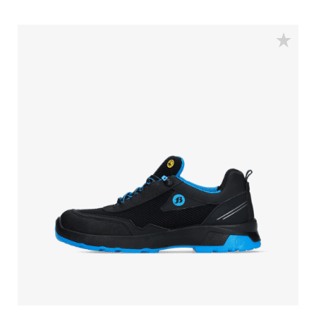
EVA-Zwischensohle, Vibram-Gummiaußensohle und
asymmetrisch positioniertes BOA Fit System.