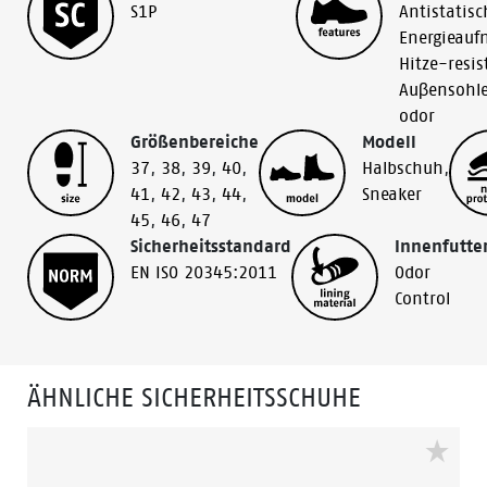
S1P
Antistatisc
Energieau
Hitze-resis
Auβensohl
odor
Größenbereiche
Modell
37
,
38
,
39
,
40
,
Halbschuh
,
41
,
42
,
43
,
44
,
Sneaker
45
,
46
,
47
Sicherheitsstandard
Innenfutte
EN ISO 20345:2011
Odor
Control
ÄHNLICHE SICHERHEITSSCHUHE