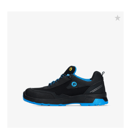
Zehenschutzkappe aus Aluminium und einer
durchtrittsicheren Einlage aus FlexGuard® Kunststoff
für ultimativen Schutz. Das atmungsaktive Mesh-
Innenfutter und Odor Control halten die Füße den
ganzen Tag frisch. Für ultimativen Halt bietet die
PU/TPU-Laufsohle die höchste SRC-Rutschfestigkeit. Die
Technologie offenbart sich bei genauerem Hinsehen:
Die vergrößerte Profiloberfläche der PU/TPU-Sohle sorgt
für eine optimale Rutschfestigkeit, der abgewinkelte
Absatz bietet hohe Stabilität im Einsatz und verleiht
dem Schuh einen sportlichen Look. Die Premium Fit-
Einlegesohle bietet hohen Komfort, Stoßdämpfung
und Stabilität. Es ist die SUMME von allem, was man
in einem Sicherheitsschuh braucht.