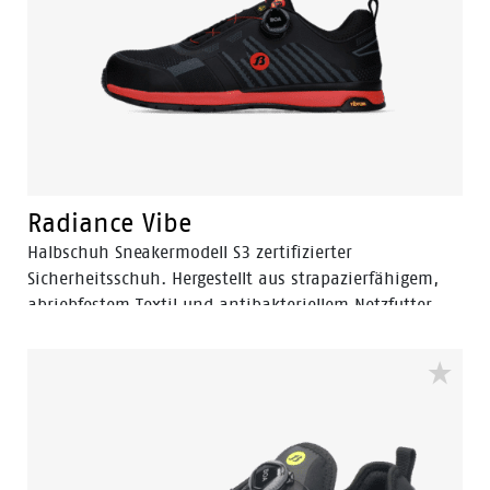
Radiance Vibe
Halbschuh Sneakermodell S3 zertifizierter
Sicherheitsschuh. Hergestellt aus strapazierfähigem,
abriebfestem Textil und antibakteriellem Netzfutter.
EVA-Zwischensohle, Vibram-Gummiaußensohle und
asymmetrisch positioniertes BOA Fit System.