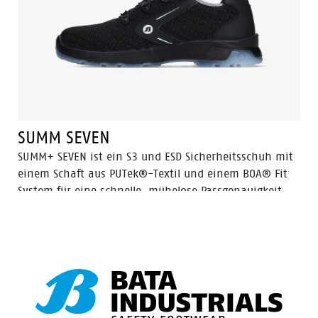
optimale Rutschfestigkeit, der abgewinkelte Absatz
bietet hohe Stabilität im Einsatz und verleiht dem
Schuh einen sportlichen Look. Das atmungsaktive
Mesh-Innenfutter und Odor Control halten die Füße
frisch. Es ist die SUMME von allem, was man in einem
Sicherheitsschuh braucht.
SUMM SEVEN
SUMM+ SEVEN ist ein S3 und ESD Sicherheitsschuh mit
einem Schaft aus PUTek®-Textil und einem BOA® Fit
System für eine schnelle, mühelose Passgenauigkeit.
PUTek ist zehnmal abriebfester als Standard-Nylon. Es
bietet hervorragenden Schutz und bleibt dabei
ultraleicht und flexibel. Dieses Modell verfügt über eine
Zehenschutzkappe aus Aluminium und einer
durchtrittsicheren Einlage aus FlexGuard® Kunststoff.
Das atmungsaktive Mesh-Innenfutter und Odor Control
halten die Füße frisch. Für ultimativen Halt bietet die