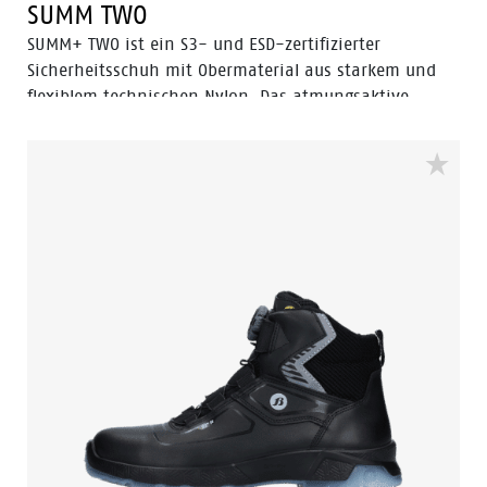
SUMM TWO
SUMM+ TWO ist ein S3- und ESD-zertifizierter
Sicherheitsschuh mit Obermaterial aus starkem und
flexiblem technischen Nylon. Das atmungsaktive
Mesh-Innenfutter und Odor Control halten die Füße
frisch. SUMM+ TWO ist mit einer Zehenschutzkappe aus
Aluminium und einer durchtrittsicheren Einlage aus
FlexGuard® Kunststoff für höchste Sicherheit
ausgestattet. Die PU/TPU-Sohle bietet die höchste SRC-
Rutschfestigkeit. Die Technologie offenbart sich bei
genauerem Hinsehen: Die vergrößerte Profiloberfläche
der PU/TPU-Sohle sorgt für eine optimale
Rutschfestigkeit, der abgewinkelte Absatz bietet hohe
Stabilität im Einsatz und verleiht dem Schuh einen
sportlichen Look. Ausgestattet mit unserer Premium
Fit-Einlegesohle für zusätzlichen Komfort,
Stoßdämpfung und Stabilität. Sicherheit + Haltbarkeit
+ Bequemlichkeit + Style = die SUMME (SUMM) von