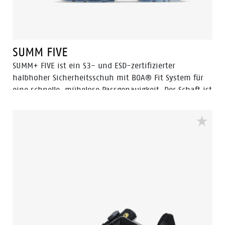
allem, was Ihr Sicherheitsschuh braucht.
SUMM FIVE
SUMM+ FIVE ist ein S3- und ESD-zertifizierter
halbhoher Sicherheitsschuh mit BOA® Fit System für
eine schnelle, mühelose Passgenauigkeit. Der Schaft ist
aus hochwertigem Vollnarbenleder und Textil gefertigt.
SUMM+ FIVE verfügt über eine leichte
Zehenschutzkappe aus Aluminium und eine
durchtrittsichere Einlage aus FlexGuard® Kunststoff
für ultimativen Schutz. Die Premium Fit-Einlegesohle
in Kombination mit einer PU/TPU-Sohle bietet mehr
Komfort, Stoßdämpfung und Stabilität. Die PU/TPU-
Laufsohle ist SRC-zertifiziert und bietet
hervorragenden Grip. Die Technologie offenbart sich
bei genauerem Hinsehen: Die vergrößerte
Profiloberfläche der PU/TPU-Sohle sorgt für eine