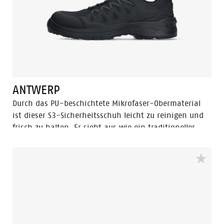
ANTWERP
Durch das PU-beschichtete Mikrofaser-Obermaterial
ist dieser S3-Sicherheitsschuh leicht zu reinigen und
frisch zu halten. Er sieht aus wie ein traditioneller
Nubuk-Schuh, hat aber alle Vorteile eines flexiblen,
leichten und abriebfesten Hightech-Obermaterials.
Kombiniert mit der zuverlässigen PU/PU Eagle-Sohle,
die mit unserem Flexline- und Tunnelsystem
ausgestattet ist, bietet er ein optimales
Sicherheitserlebnis.