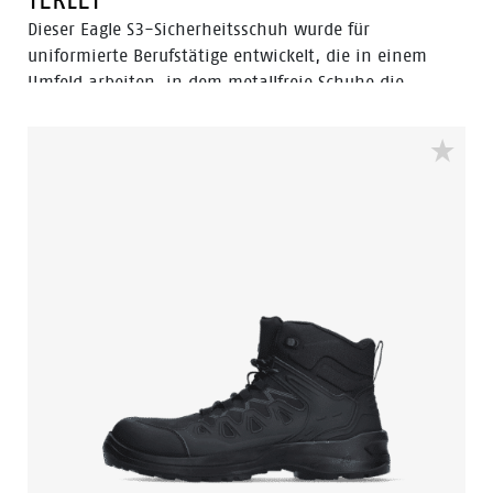
Dieser Eagle S3-Sicherheitsschuh wurde für
uniformierte Berufstätige entwickelt, die in einem
Umfeld arbeiten, in dem metallfreie Schuhe die
Oberhand haben, da sie Metalldetektoren schneller
passieren können. Der Schuh kann sowohl drinnen als
auch draußen getragen werden und bietet auch in
nasser Umgebung eine gute Performance. Die 100%
wasserdichte Membran hält Ihre Füße trocken und
gesund. Die Flexguard-Perforationsschutzeinlage
verhindert, dass scharfe Gegenstände den Fuß
verletzen.