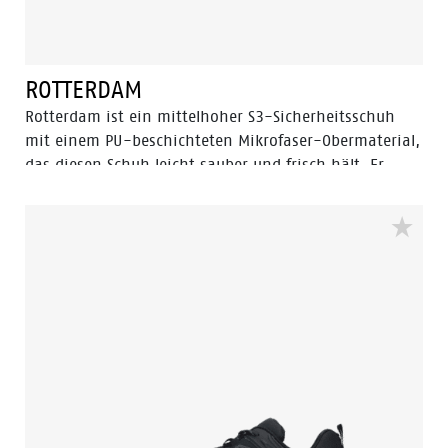
ROTTERDAM
Rotterdam ist ein mittelhoher S3-Sicherheitsschuh
mit einem PU-beschichteten Mikrofaser-Obermaterial,
das diesen Schuh leicht sauber und frisch hält. Er
sieht aus wie ein traditioneller Nubuk-Schuh, hat aber
alle Vorteile eines flexiblen, leichten und abriebfesten
High-Tech-Obermaterials. Kombiniert mit der
bewährten PU/PU Eagle-Sohle, die mit unserem
Flexline- und Tunnelsystem ausgestattet ist, bietet er
ein optimales Sicherheits- und Tragegefühl.