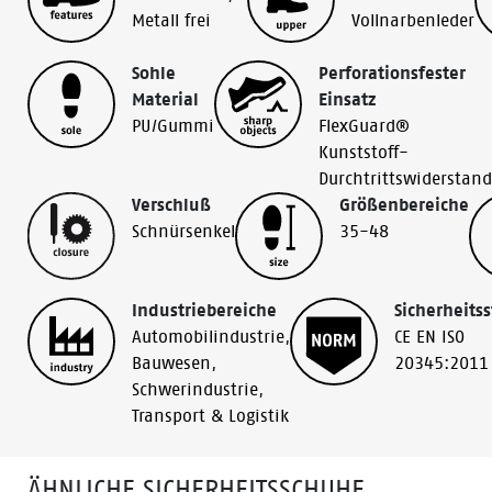
Metall frei
Vollnarbenleder
Sohle
Perforationsfester
Material
Einsatz
PU/Gummi
FlexGuard®
Kunststoff-
Durchtrittswiderstand
Verschluß
Größenbereiche
Schnürsenkel
35-48
Industriebereiche
Sicherheits
Automobilindustrie
,
CE EN ISO
Bauwesen
,
20345:2011
Schwerindustrie
,
Transport & Logistik
ÄHNLICHE SICHERHEITSSCHUHE