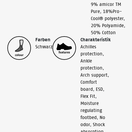
9% amicor TM
Pure
,
18%Pro-
Cool® polyester
,
20% Polyamide
,
50% Cotton
Farben
Charakteristik
Schwarz
Achilles
protection
,
Ankle
protection
,
Arch support
,
Comfort
board
,
ESD
,
Flex Fit
,
Moisture
regulating
footbed
,
No
odor
,
Shock
absorption