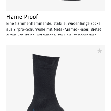
Flame Proof
Eine flammenhemmende, stabile, wadenlange Socke
aus Zirpro-Schurwolle mit Meta-Aramid-Faser. Bietet
guten Schutz bei extremer Hitze und ist besonders
bequem. Speziell für Feuerwehrleute und Schweißer
entwickelt. Entspricht den Sicherheitsnormen EN ISO
14116:2015.