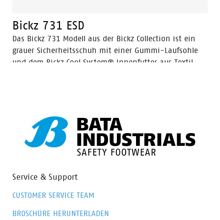
Bickz 731 ESD
Das Bickz 731 Modell aus der Bickz Collection ist ein
grauer Sicherheitsschuh mit einer Gummi-Laufsohle
und dem Bickz Cool System® Innenfutter aus Textil.
Das Obermaterial besteht aus Nubuk-Leder. Die
Sicherheitskappe besteht aus Kunststoff. Das Bickz 731
Modell ist ein Schuh in der Sicherheitskategorie S3 mit
durchtrittsicherer Kunststoffzwischensohle mit
Gummi-Überkappe. Bickz 731 ist komplett metallfrei.
Service & Support
CUSTOMER SERVICE TEAM
BROSCHÜRE HERUNTERLADEN