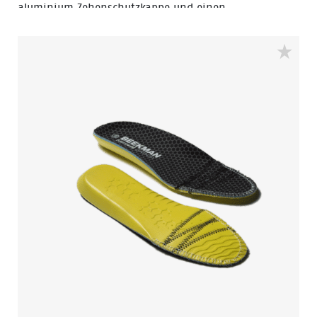
aluminium Zehenschutzkappe und einen
nichtmetallischen FlexGuard® Perforationsfester
Einsatz. Die Walkline® 3.0-Technologie und
Stützsysteme sorgen für Komfort und machen ihn
perfekt für Arbeit und Freizeit.