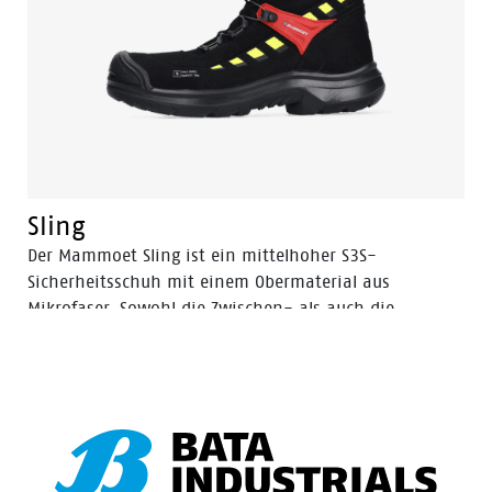
Sling
Der Mammoet Sling ist ein mittelhoher S3S-
Sicherheitsschuh mit einem Obermaterial aus
Mikrofaser. Sowohl die Zwischen- als auch die
Laufsohle bestehen aus PU, einem Material mit hoher
Stoßdämpfung. Dies sorgt für Komfort und beugt
Ermüdung während des Arbeitstages vor. Ein
Sicherheitsmerkmal, das ebenfalls zu Ihrem Komfort
beiträgt, ist die Aluminium-Zehenschutzkappe. Sie
bietet einen Aufprallschutz, der dem einer Stahlkappe