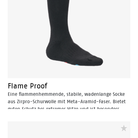
Flame Proof
Eine flammenhemmende, stabile, wadenlange Socke
aus Zirpro-Schurwolle mit Meta-Aramid-Faser. Bietet
guten Schutz bei extremer Hitze und ist besonders
bequem. Speziell für Feuerwehrleute und Schweißer
entwickelt. Entspricht den Sicherheitsnormen EN ISO
14116:2015.