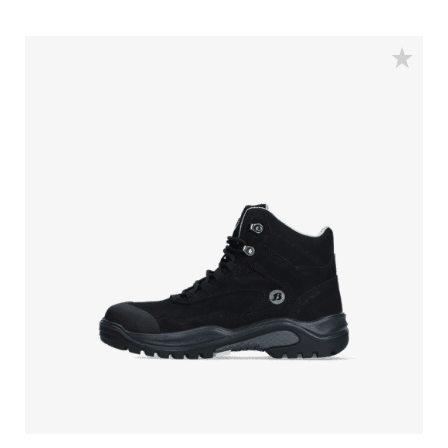
eine Stahlkappe, eine durchtritsichere Einlage aus
FlexGuard® Kunststoff und ein Bata Cool Comfort®-
Innenfutter mit Odor Control für frische Füße. Auf der
Suche nach großem Komfort und solidem Halt? Unsere
Traxx Serie verfügt über die QuattroTech®-TPU-Sohle
(SRC zertifiziert), die sehr flexibel und stoßdämpfend
ist. Ausgezeichneter Halt und Stabilität sind somit
garantiert. Traxx-Sicherheitsschuhe haben eine
perfekte Passform und bieten erhöhten Komfort.