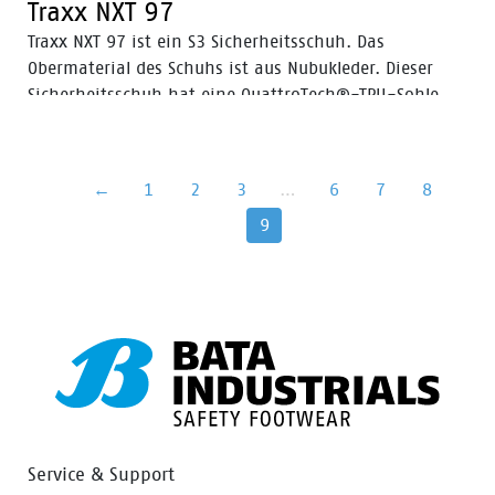
Traxx NXT 97
Traxx NXT 97 ist ein S3 Sicherheitsschuh. Das
Obermaterial des Schuhs ist aus Nubukleder. Dieser
Sicherheitsschuh hat eine QuattroTech®-TPU-Sohle,
eine Stahlkappe, eine durchtritsichere Einlage aus
FlexGuard® Kunststoff und ein Bata Cool Comfort®-
Innenfutter mit Odor Control für frische Füße. Auf der
←
1
2
3
…
6
7
8
Suche nach großem Komfort und solidem Halt? Unsere
9
Traxx Serie verfügt über die QuattroTech®-TPU-Sohle
(SRC zertifiziert), die sehr flexibel und stoßdämpfend
ist. Ausgezeichneter Halt und Stabilität sind somit
garantiert. Traxx-Sicherheitsschuhe haben eine
perfekte Passform und bieten erhöhten Komfort.
Service & Support