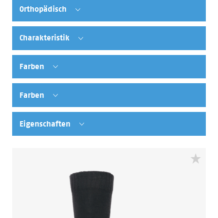
Orthopädisch
Charakteristik
Farben
Farben
Eigenschaften