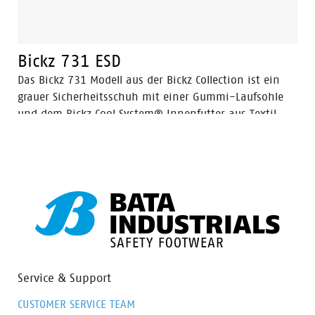
Bickz 731 ESD
Das Bickz 731 Modell aus der Bickz Collection ist ein
grauer Sicherheitsschuh mit einer Gummi-Laufsohle
und dem Bickz Cool System® Innenfutter aus Textil.
Das Obermaterial besteht aus Nubuk-Leder. Die
Sicherheitskappe besteht aus Kunststoff. Das Bickz 731
Modell ist ein Schuh in der Sicherheitskategorie S3 mit
durchtrittsicherer Kunststoffzwischensohle mit
Gummi-Überkappe. Bickz 731 ist komplett metallfrei.
Service & Support
CUSTOMER SERVICE TEAM