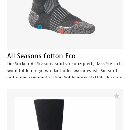
All Seasons Cotton Eco
Die Socken All Seasons sind so konzipiert, dass Sie sich
wohl fühlen, egal wie kalt oder warm es ist. Sie sind
mit einer asymmetrischen Sohle ausgestattet, die eine
bessere Verteilung der Last und eine natürliche
Handhabung der Abrollbewegung gewährleistet.
Darüber hinaus ist der Komfort durch die links und
rechts gestrickte Zehenform und die schützenden
Frottee-Zonen für Knöchel und Achillessehne optimal.