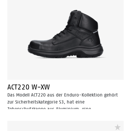
Heel Lock System ® und das Tunnelsystem®, um den
Fuß in seiner natürlichen Position zu unterstützen. Die
Laufsohle ist aus PU-PU-Material gefertigt. Odor
Control sorgt für ein frisches und hygienisches
Fußgefühl.
ACT220 W-XW
Das Modell ACT220 aus der Enduro-Kollektion gehört
zur Sicherheitskategorie S3, hat eine
Zehenschutzkappe aus Aluminium, eine
durchtrittsichere Stahleinlage und ein Antirutschprofil
mit Leitergriff. Ein hoch geschnittenes schwarzes
Sicherheitsschuhmodell. Der ACT 220 ist ESD,