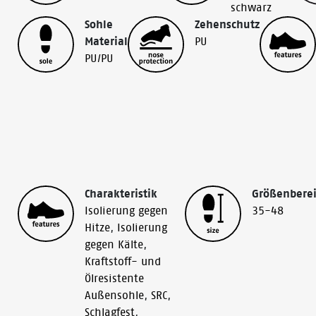
schwarz
Sohle
Zehenschutz
Material
PU
PU/PU
Charakteristik
Größenbere
Isolierung gegen
35-48
Hitze
,
Isolierung
gegen Kälte
,
Kraftstoff- und
Ölresistente
Außensohle
,
SRC
,
Schlagfest
,