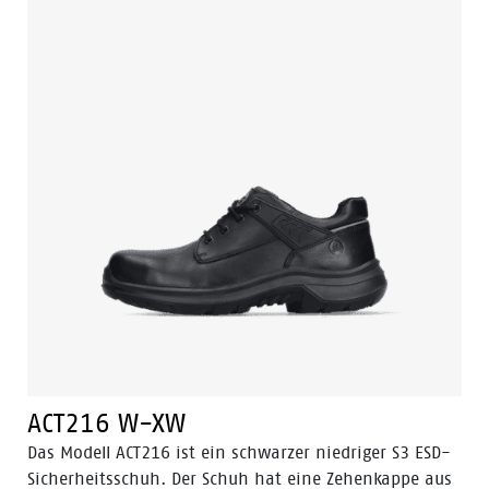
antistatisch und wasserfest. Der ACT220 verfügt über
die 3.0 Walkline® Technologie und die
unterstützenden Techniken Easy Rolling®, Heel Lock
System ® und das Tunnelsystem®, um den Fuß in
seiner natürlichen Position zu unterstützen. Das
Innenfutter verfügt über die Bata Cool Comfort®
Technologie. Die Sohle besteht aus PU/PU und ist SRC-
zertifiziert. Odor Control sorgt für ein frisches und
hygienisches Fußgefühl.
ACT216 W-XW
Das Modell ACT216 ist ein schwarzer niedriger S3 ESD-
Sicherheitsschuh. Der Schuh hat eine Zehenkappe aus