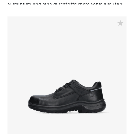
Aluminium und eine durchtrittsichere Sohle aus Stahl.
Das Modell ACT216 verfügt über die Walkline® 3.0-
Technologie und die unterstützenden Techniken Easy
Rolling®, Heel Lock System ® und das Tunnelsystem®.
Das Futter ist mit Bata Cool Comfort® ausgestattet.
Odor Control hält die Füße frisch und hygienisch.