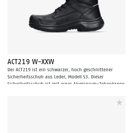
ACT219 W-XXW
Der ACT219 ist ein schwarzer, hoch geschnittener
Sicherheitsschuh aus Leder, Modell S3. Dieser
Sicherheitsschuh ist mit einer Aluminium-Zehenkappe
und einer abriebfesten PU-Zehenkappe ausgestattet.
Dieses Modell aus der Enduro-Kollektion hat eine
durchtrittsichere Stahleinlage. Das Futter ist mit der
Bata Cool Comfort® Technologie ausgestattet. Der
ACT219 verfügt über die Walkline Inside® Technologie
und die unterstützenden Techniken Easy Rolling®,