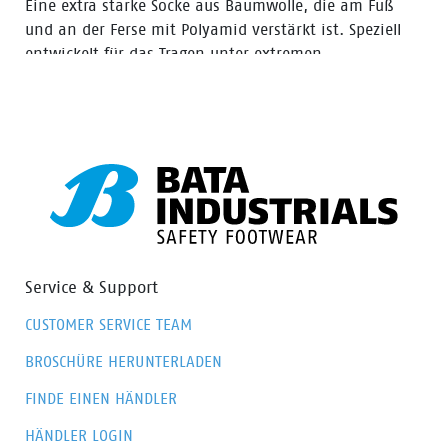
Eine extra starke Socke aus Baumwolle, die am Fuß
und an der Ferse mit Polyamid verstärkt ist. Speziell
entwickelt für das Tragen unter extremen
Arbeitsbedingungen in STUR Sicherheitsschuhen und -
Stiefeln. Dank der besonders guten
feuchtigkeitsregulierenden Eigenschaften und dem
extra weichen und gepolsterten Frottee in der Sohle
und am Bein bleiben die Füße angenehm komfortabel.
Service & Support
CUSTOMER SERVICE TEAM
BROSCHÜRE HERUNTERLADEN
FINDE EINEN HÄNDLER
HÄNDLER LOGIN