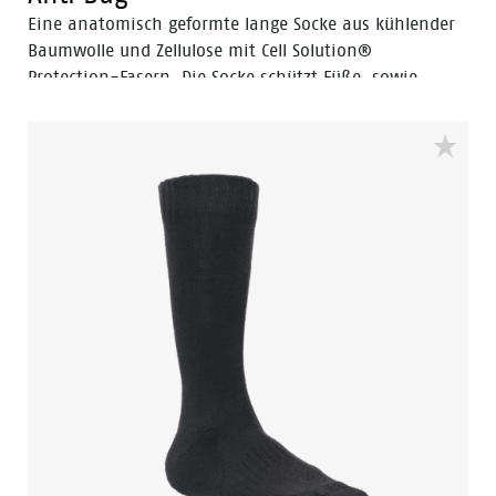
Eine anatomisch geformte lange Socke aus kühlender
Baumwolle und Zellulose mit Cell Solution®
Protection-Fasern. Die Socke schützt Füße, sowie
Unterschenkel vor bösen Zecken und Mückenstichen.
Auch Infektionskrankheiten die mit Bissen verbunden
sein können, werden auf diese Weise nicht auf den
Menschen übertragen.* Dank des antibakterieller
Silberfäden haben selbst unangenehme Gerüche keine
Chance. Die perfekte Socke für alle, die in der Freien
Natur arbeiten.